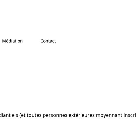
Médiation
Contact
udiant·e·s (et toutes personnes extérieures moyennant inscr